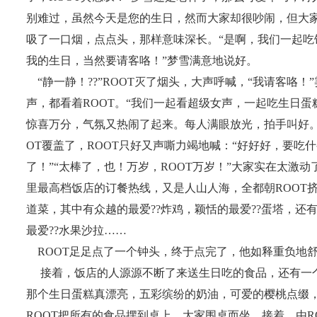
别难过，虽然今天是您的生日，然而大家却很吵闹，但大家
吸了一口烟，点点头，那样意味深长。“是啊，我们一起吃
我的生日，当然要请客咯！”梦雪满意地说好。
“静一静！??”ROOT灭了烟头，大声呼喊，“我请客咯
声，都看着ROOT。“我们一起看超级女声，一起吃生日蛋
惊喜万分，气氛又热闹了起来。每人满眼放光，拍手叫好。
OT覆盖了，ROOT只好又声嘶力竭地喊：“好好好，要吃
了！”“太棒了，也！万岁，ROOT万岁！”大家实在太激动
里最高档饭店的订餐热线，又是人山人海，全都朝ROOT挤去
道菜，其中有众越的最爱??炸鸡，颖恬的最爱??蛋塔，还
最爱??水果沙拉……
ROOT足足点了一个钟头，终于点完了，他如释重负
接着，饭店的人源源不断了来送生日吃的食品，还有一个
那个生日蛋糕真漂亮，五彩缤纷的奶油，可爱的樱桃点缀
ROOT把所有的食品摆到桌上，大家围桌而坐。接着，由R