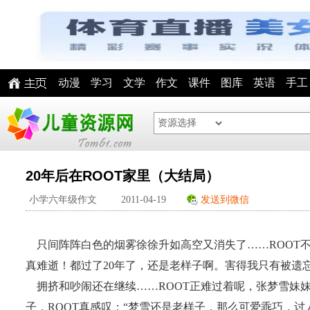
动漫
学习
文学
作文
课件
图库
英语
手工
20年后在ROOT家里（大结局）
小学六年级作文
2011-04-19
发送到微信
只间阵阵白色的烟雾徐徐升如高空又消失了……ROOT不
真难逝！都过了20年了，还是老样子啊。害得我只有被遗
拥挤和吵闹还在继续……ROOT正难过着呢，张梦雪妹
子，ROOT真感叹：“梦雪还是老样子，那么可爱乖巧，讨人