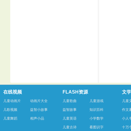
在线视频
FLASH资源
文
儿童动画片
动画片大全
儿童歌曲
儿童游戏
儿童
儿歌视频
益智小故事
益智故事
知识百科
作文
儿童舞蹈
相声小品
儿童英语
小学数学
小人
儿童古诗
看图识字
十万