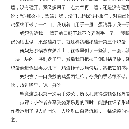
磕，没有磕开。我又多用了一点力气再一磕，还是没有磕
说：“你那么小，想磕开我，没门儿!”我很不服气，对自己
鸡蛋终于破了一个口。我顺着口用手一掰，蛋清弄了我一
妈妈告诉我：“磕开的口朝下就不会弄到手上了。”我听
妈的话去做，果然磕好了。就这样我继续磕开第三个鸡蛋
妈妈把炒锅放在炉灶上，往锅里倒了一些油。一会儿油
一块一块的，盛到盘子里。然后我再把柿子倒进锅里炒，
鸡蛋倒进锅里再炒几下，鸡蛋柿子炒均匀后，我把它们盛
妈妈尝了一口我炒的鸡蛋西红柿，夸我的手艺很不错。
吹，放进嘴里。嗯，好吃!
毕竟这是我第一次动手炒菜，所以我觉得这顿饭格外香
点评：小作者在享受烧菜乐趣的同时，能抓住细节形成
作者运用了拟人的写法，人物对白自然流畅，一幅烧菜的
道。