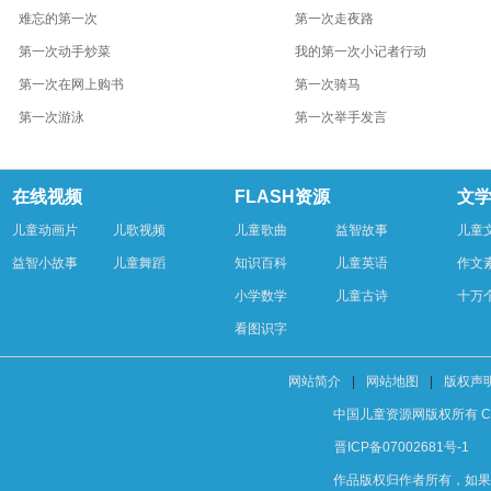
难忘的第一次
第一次走夜路
第一次动手炒菜
我的第一次小记者行动
第一次在网上购书
第一次骑马
第一次游泳
第一次举手发言
在线视频
FLASH资源
文
儿童动画片
儿歌视频
儿童歌曲
益智故事
儿童
益智小故事
儿童舞蹈
知识百科
儿童英语
作文
小学数学
儿童古诗
十万
看图识字
网站简介
|
网站地图
|
版权声
中国儿童资源网版权所有 Copyright
晋ICP备07002681号-1
作品版权归作者所有，如果