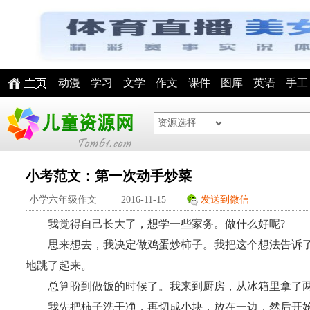
动漫
学习
文学
作文
课件
图库
英语
手工
小考范文：第一次动手炒菜
小学六年级作文
2016-11-15
发送到微信
我觉得自己长大了，想学一些家务。做什么好呢?
思来想去，我决定做鸡蛋炒柿子。我把这个想法告诉了
地跳了起来。
总算盼到做饭的时候了。我来到厨房，从冰箱里拿了两
我先把柿子洗干净，再切成小块，放在一边，然后开始