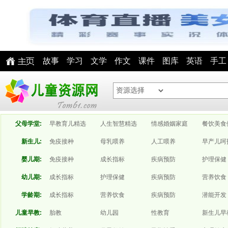
故事
学习
文学
作文
课件
图库
英语
手工
父母学堂:
早教育儿精选
人生智慧精选
情感婚姻家庭
餐饮美食
新生儿:
免疫接种
母乳喂养
人工喂养
早产儿呵
婴儿期:
免疫接种
成长指标
疾病预防
护理保健
幼儿期:
成长指标
护理保健
疾病预防
营养饮食
学龄期:
成长指标
营养饮食
疾病预防
潜能开发
儿童早教:
胎教
幼儿园
性教育
新生儿早