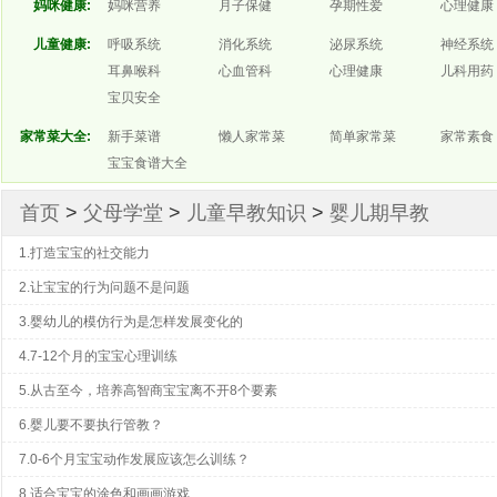
妈咪健康:
妈咪营养
月子保健
孕期性爱
心理健康
儿童健康:
呼吸系统
消化系统
泌尿系统
神经系统
耳鼻喉科
心血管科
心理健康
儿科用药
宝贝安全
家常菜大全:
新手菜谱
懒人家常菜
简单家常菜
家常素食
宝宝食谱大全
首页
>
父母学堂
>
儿童早教知识
>
婴儿期早教
1.打造宝宝的社交能力
2.让宝宝的行为问题不是问题
3.婴幼儿的模仿行为是怎样发展变化的
4.7-12个月的宝宝心理训练
5.从古至今，培养高智商宝宝离不开8个要素
6.婴儿要不要执行管教？
7.0-6个月宝宝动作发展应该怎么训练？
8.适合宝宝的涂色和画画游戏