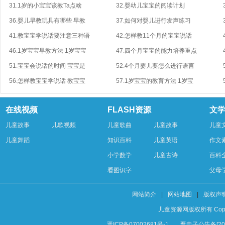
31.1岁的小宝宝该教Ta点啥
32.婴幼儿宝宝的阅读计划
36.婴儿早教玩具有哪些 早教
37.如何对婴儿进行发声练习
41.教宝宝学说话要注意三种语
42.怎样教11个月的宝宝说话
46.1岁宝宝早教方法 1岁宝宝
47.四个月宝宝的能力培养重点
51.宝宝会说话的时间 宝宝是
52.4个月婴儿要怎么进行语言
56.怎样教宝宝学说话 教宝宝
57.1岁宝宝的教育方法 1岁宝
在线视频
FLASH资源
文
儿童故事
儿歌视频
儿童歌曲
儿童故事
儿童
儿童舞蹈
知识百科
儿童英语
作文
小学数学
儿童古诗
百科
看图识字
父母
网站简介
|
网站地图
|
版权声
儿童资源网版权所有 Copyright 
晋ICP备07002681号-1
晋电子公告备[200