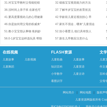
31.对宝宝早教时父母能犯错
32.锻炼宝宝视觉能力的方法
36.没时间上亲子班 在家也可
37.了解半岁宝宝的发育状况
41.要高度重视幼儿的心理健康
42.学龄前儿童近视别担心 早
46.你是如何用父母的权威来“
47.家长不强迫，哪来“儿童强迫
51.教小宝宝指认事物 爸妈妙
52.别小看婴儿 他们具有惊人
56.0-1岁宝宝这样选玩具 帮助
57.新生儿早教应注意什么
在线视频
FLASH资源
文
儿童故事
儿歌视频
儿童歌曲
儿童故事
儿童
儿童舞蹈
知识百科
儿童英语
作文
小学数学
儿童古诗
百科
看图识字
父母
网站简介
|
网站地图
|
版权声
儿童资源网版权所有 Copyright 
晋ICP备07002681号-1
晋电子公告备[200