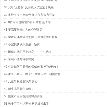
37.了解半岁宝宝的发育状况 做好早期教育
38.父母“太聪明” 反而耽误了宝宝学说话
39.多给宝宝一点颜色 促进宝宝智力开发
40.0岁宝宝也能培养音乐才能 是否靠
41.要高度重视幼儿的心理健康
42.学龄前儿童近视别担心 早做调整可恢复
43.小宝贝的快乐源泉：触摸
44.图像时代的早期教育——学习感想
45.童话不能与科学冲突
46.你是如何用父母的权威来“收拾”孩子的？
47.家长不强迫，哪来“儿童强迫症”--自然教育
48.儿童早眼检,家长早安心
49.新生儿早教怎么做？
50.剖腹产宝宝爸妈要加强训练
51.教小宝宝指认事物 爸妈妙招出手