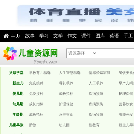
故事
学习
文学
作文
课件
图库
英语
手工
父母学堂:
早教育儿精选
人生智慧精选
情感婚姻家庭
餐饮美食
新生儿:
免疫接种
母乳喂养
人工喂养
早产儿呵
婴儿期:
免疫接种
成长指标
疾病预防
护理保健
幼儿期:
成长指标
护理保健
疾病预防
营养饮食
学龄期:
成长指标
营养饮食
疾病预防
潜能开发
儿童早教:
胎教
幼儿园
性教育
新生儿早