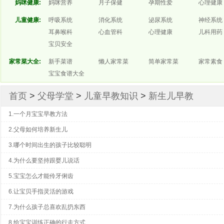
妈咪健康:
妈咪营养
月子保健
孕期性爱
心理健康
儿童健康:
呼吸系统
消化系统
泌尿系统
神经系统
耳鼻喉科
心血管科
心理健康
儿科用药
宝贝安全
家常菜大全:
新手菜谱
懒人家常菜
简单家常菜
家常素食
宝宝食谱大全
首页
>
父母学堂
>
儿童早教知识
>
新生儿早教
1.一个月宝宝早教方法
2.父母如何培养新生儿
3.哪个时间出生的孩子比较聪明
4.为什么要坚持跟婴儿说话
5.宝宝怎么才能伶牙俐齿
6.让宝贝手指灵活的游戏
7.为什么孩子总喜欢乱扔东西
8.给宝宝训练正确的行走方式