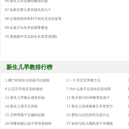
66.新生儿存在哪些睡觉问题
67.给新生婴儿穿衣脱衣的几个
68.父母的陪伴有利于初生宝宝的发育
69.从孩子出生开始就尊重他
70.透视腹中宝宝的生长发育(组图)
新生儿早教排行榜
1.哪个时间出生的孩子比较聪
2.一个月宝宝早教方法
6.让宝贝手指灵活的游戏
7.为什么孩子总喜欢乱扔东西
11.新生儿早教从感觉开始
12.每天留10分钟教育给孩子
16.新生儿需天天训练
17.新生儿洗澡健康又开发智力
21.怎样帮孩子正确的起跑
22.婴幼儿记忆的特点是什么
26.琐事也能让孩子变得更聪明
27.如何与幼儿期的亲子沟通呢