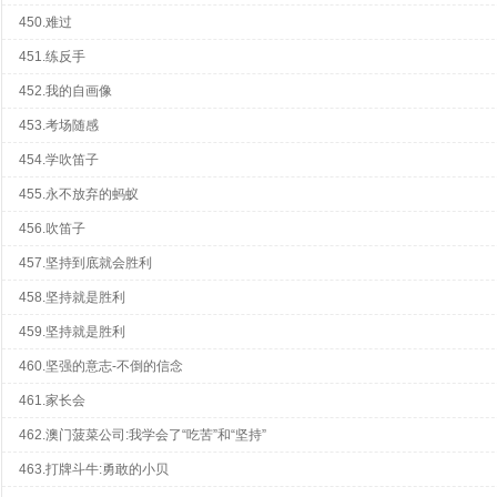
450.难过
451.练反手
452.我的自画像
453.考场随感
454.学吹笛子
455.永不放弃的蚂蚁
456.吹笛子
457.坚持到底就会胜利
458.坚持就是胜利
459.坚持就是胜利
460.坚强的意志-不倒的信念
461.家长会
462.澳门菠菜公司:我学会了“吃苦”和“坚持”
463.打牌斗牛:勇敢的小贝