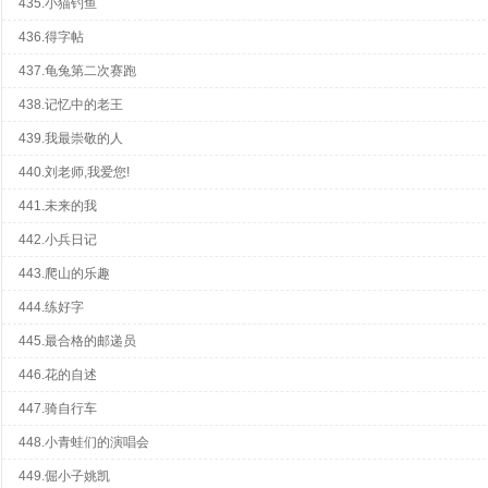
435.小猫钓鱼
436.得字帖
437.龟兔第二次赛跑
438.记忆中的老王
439.我最崇敬的人
440.刘老师,我爱您!
441.未来的我
442.小兵日记
443.爬山的乐趣
444.练好字
445.最合格的邮递员
446.花的自述
447.骑自行车
448.小青蛙们的演唱会
449.倔小子姚凯