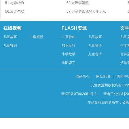
51.与静相约
52.走近李清照
56.放弃包袱
57.贝多芬给我的人生启示
在线视频
FLASH资源
文
儿童故事
儿歌视频
儿童歌曲
儿童故事
儿童
儿童舞蹈
知识百科
儿童英语
作文
小学数学
儿童古诗
百科
看图识字
父母
网站简介
|
网站地图
|
版权声
儿童资源网版权所有 Copyright 
晋ICP备07002681号-1
晋电子公告备[200
作品版权归作者所有，如果