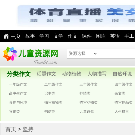
故事
学习
文学
作文
课件
图库
英语
手工
分类作文
话题作文
动物植物
人物描写
自然环境
一年级作文
二年级作文
三年级作文
四年级作文
高中生作文
记事类
抒情类
杂文类
景物与环境
描写植物类
描写动物类
描写物品类
宣传类
书信类
儿童诗歌
人生格言
首页
>
坚持