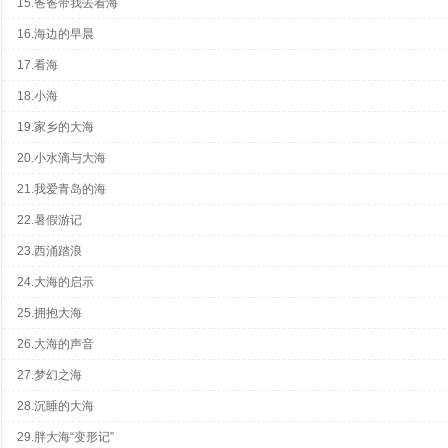
15.爸爸带我去看海
16.海边的早晨
17.看海
18.小海
19.家乡的大海
20.小水滴与大海
21.我爱青岛的海
22.暑假游记
23.西涌踏浪
24.大海的启示
25.拥抱大海
26.大海的声音
27.梦幻之海
28.沉睡的大海
29.胖大海“变形记”