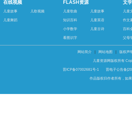
在线视频
FLASH资源
文
儿童故事
儿歌视频
儿童歌曲
儿童故事
儿童
儿童舞蹈
知识百科
儿童英语
作文
小学数学
儿童古诗
百科
看图识字
父母
网站简介
|
网站地图
|
版权声
儿童资源网版权所有 Copyright 
晋ICP备07002681号-1
晋电子公告备[200
作品版权归作者所有，如果