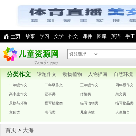
故事
学习
文学
作文
课件
图库
英语
手工
分类作文
话题作文
动物植物
人物描写
自然环境
一年级作文
二年级作文
三年级作文
四年级作文
高中生作文
记事类
抒情类
杂文类
景物与环境
描写植物类
描写动物类
描写物品类
宣传类
书信类
儿童诗歌
人生格言
首页
>
大海