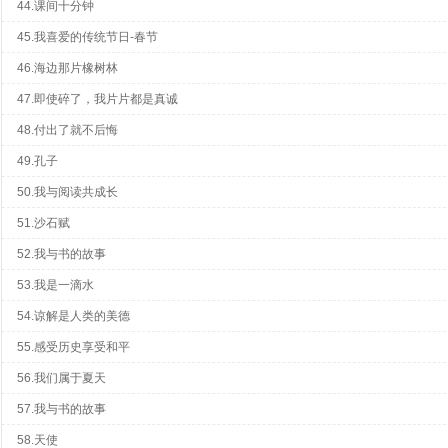
44.课间十分钟
45.我喜爱的传统节日-春节
46.海边那片橡树林
47.即使碎了，我片片都是真诚
48.付出了就不后悔
49.孔子
50.我与阅读共成长
51.沙石赋
52.我与书的故事
53.我是一滴水
54.谅解是人类的美德
55.感受历史享受和平
56.我们属于夏天
57.我与书的故事
58.天使