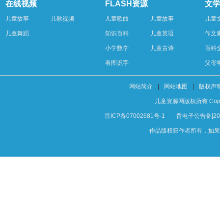
在线视频
FLASH资源
文
儿童故事
儿歌视频
儿童歌曲
儿童故事
儿童
儿童舞蹈
知识百科
儿童英语
作文
小学数学
儿童古诗
百科
看图识字
父母
网站简介
|
网站地图
|
版权声
儿童资源网版权所有 Copyright 
晋ICP备07002681号-1
晋电子公告备[200
作品版权归作者所有，如果