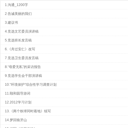
1.沟通_1200字
2.告诫美丽的我们
3.建议书
4.竞选文艺委员演讲稿
5.竞选班长发言稿
6.《舟过安仁》改写
7.竞选卫生委员发言稿
8.“母爱无私”的采访报告
9.竞选学生会干部演讲稿
10.“环境保护”综合性学习调查计划
11.颐和园导游词
12.2012学习计划
13.《两个铁球同时着地》续写
14.梦回狼牙山