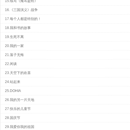
15.续写《掩耳盗铃》
16.《三国演义》战争
17.每个人都是特别的！
18.我和书的故事
19.生死不离
20.我的一家
21.落子无悔
22.闲谈
23.天空下的欢喜
24.站起来
25.DOHIA
26.我的另一片天地
27.快乐的儿童节
28.国庆节
29.我爱你我的祖国