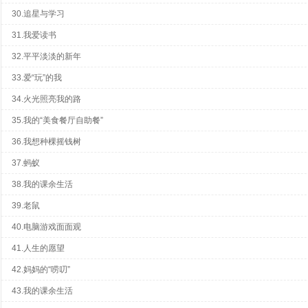
30.追星与学习
31.我爱读书
32.平平淡淡的新年
33.爱“玩”的我
34.火光照亮我的路
35.我的“美食餐厅自助餐”
36.我想种棵摇钱树
37.蚂蚁
38.我的课余生活
39.老鼠
40.电脑游戏面面观
41.人生的愿望
42.妈妈的“唠叨”
43.我的课余生活