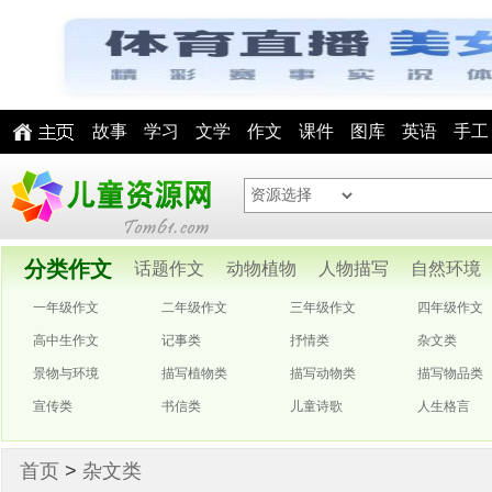
故事
学习
文学
作文
课件
图库
英语
手工
分类作文
话题作文
动物植物
人物描写
自然环境
一年级作文
二年级作文
三年级作文
四年级作文
高中生作文
记事类
抒情类
杂文类
景物与环境
描写植物类
描写动物类
描写物品类
宣传类
书信类
儿童诗歌
人生格言
首页
>
杂文类